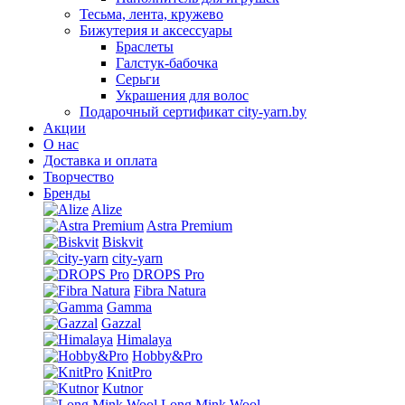
Тесьма, лента, кружево
Бижутерия и аксессуары
Браслеты
Галстук-бабочка
Серьги
Украшения для волос
Подарочный сертификат city-yarn.by
Акции
О нас
Доставка и оплата
Творчество
Бренды
Alize
Astra Premium
Biskvit
city-yarn
DROPS Pro
Fibra Natura
Gamma
Gazzal
Himalaya
Hobby&Pro
KnitPro
Kutnor
Long Mink Wool