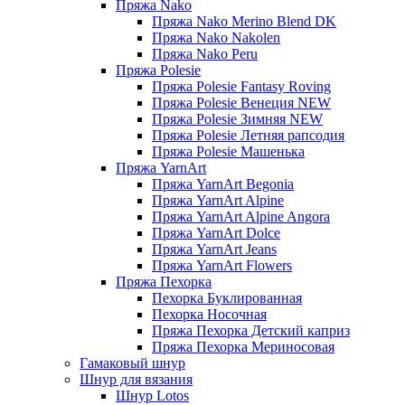
Пряжа Nako
Пряжа Nako Merino Blend DK
Пряжа Nako Nakolen
Пряжа Nako Peru
Пряжа Polesie
Пряжа Polesie Fantasy Roving
Пряжа Polesie Венеция NEW
Пряжа Polesie Зимняя NEW
Пряжа Polesie Летняя рапсодия
Пряжа Polesie Машенька
Пряжа YarnArt
Пряжа YarnArt Begonia
Пряжа YarnArt Alpine
Пряжа YarnArt Alpine Angora
Пряжа YarnArt Dolce
Пряжа YarnArt Jeans
Пряжа YarnArt Flowers
Пряжа Пехорка
Пехорка Буклированная
Пехорка Носочная
Пряжа Пехорка Детский каприз
Пряжа Пехорка Мериносовая
Гамаковый шнур
Шнур для вязания
Шнур Lotos