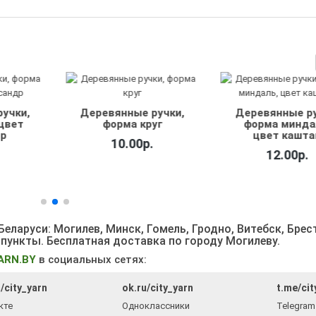
учки,
Деревянные ручки,
Деревянные ру
уг
форма миндаль,
форма минд
цвет каштан
11.00р.
12.00р.
еларуси: Могилев, Минск, Гомель, Гродно, Витебск, Брес
 пункты
. Бесплатная доставка по городу Могилеву.
ARN.BY
в социальных сетях:
/city_yarn
ok.ru/city_yarn
t.me/cit
кте
Одноклассники
Telegram