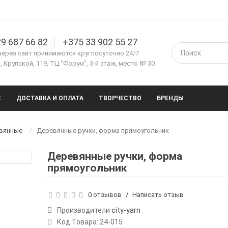
9 687 66 82
+375 33 902 55 27
через сайт принимаются круглосуточно 24/7
 Крупской, 119, ТЦ "Форум", 3-й этаж, место № 30
С
ДОСТАВКА И ОПЛАТА
ТВОРЧЕСТВО
БРЕНДЫ
евянные
Деревянные ручки, форма прямоугольник
Деревянные ручки, форма
прямоугольник
0 отзывов
/
Написать отзыв
Производители
city-yarn
Код Товара:
24-015