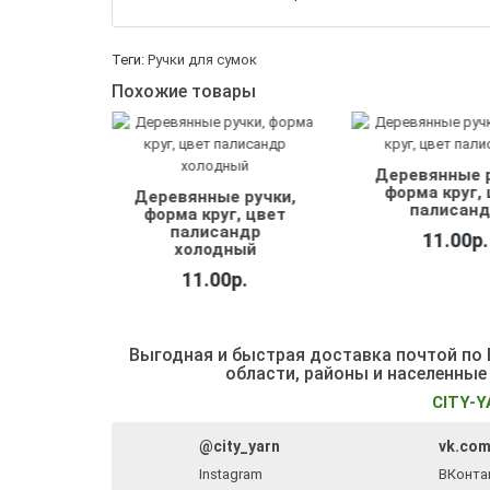
Теги:
Ручки для сумок
Похожие товары
Деревянные ручки,
Деревянные р
форма круг, цвет
форма кр
ручки,
палисандр
, цвет
10.00р.
ндр
11.00р.
ый
.
Выгодная и быстрая доставка почтой по Б
области, районы и населенные
CITY-Y
@city_yarn
vk.com
Instagram
ВКонта