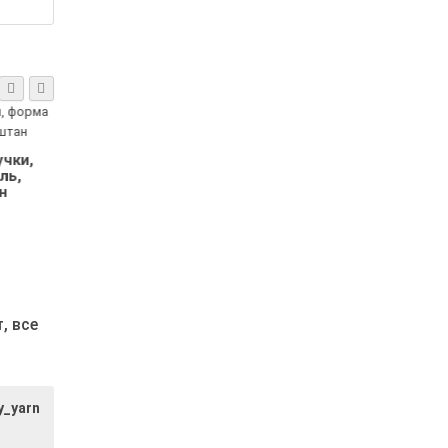
чки,
аль
т,
все
y_yarn