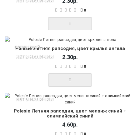
НЕТ В НАЛИЧИИ
2.30р.
0
ПОПУЛЯРНЫЙ
Polesie Летняя рапсодия, цвет крылья ангела
НЕТ В НАЛИЧИИ
2.30р.
0
НЕТ В НАЛИЧИИ
Polesie Летняя рапсодия, цвет меланж синий +
олимпийский синий
4.60р.
0