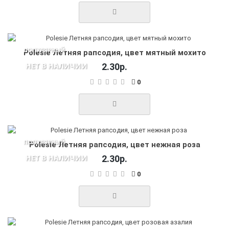
ПОПУЛЯРНЫЙ
Polesie Летняя рапсодия, цвет мятный мохито
НЕТ В НАЛИЧИИ
2.30р.
0
ПОПУЛЯРНЫЙ
Polesie Летняя рапсодия, цвет нежная роза
НЕТ В НАЛИЧИИ
2.30р.
0