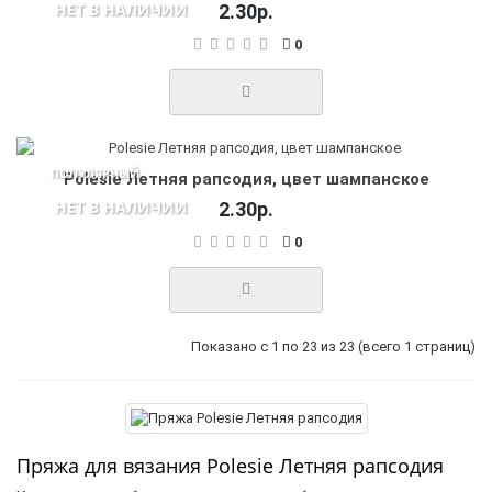
НЕТ В НАЛИЧИИ
2.30р.
0
ПОПУЛЯРНЫЙ
Polesie Летняя рапсодия, цвет шампанское
НЕТ В НАЛИЧИИ
2.30р.
0
Показано с 1 по 23 из 23 (всего 1 страниц)
Пряжа для вязания Polesie Летняя рапсодия