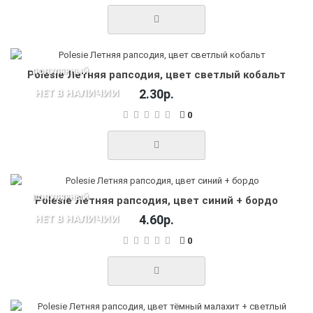
ПОПУЛЯРНЫЙ
Polesie Летняя рапсодия, цвет светлый кобальт
НЕТ В НАЛИЧИИ
2.30р.
0
ПОПУЛЯРНЫЙ
Polesie Летняя рапсодия, цвет синий + бордо
НЕТ В НАЛИЧИИ
4.60р.
0