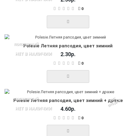
0
ПОПУЛЯРНЫЙ
Polesie Летняя рапсодия, цвет зимний
НЕТ В НАЛИЧИИ
2.30р.
0
И
Т
П
Р
О
Д
А
ПОПУЛЯРНЫЙ
Х
Ж
Polesie Летняя рапсодия, цвет зимний + драже
НЕТ В НАЛИЧИИ
4.60р.
0