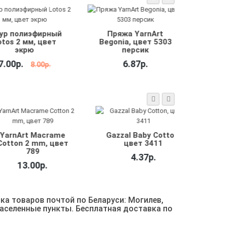
 полиэфирный
Пряжа YarnArt
Пря
os 2 мм, цвет
Begonia, цвет 5303
Begoni
экрю
персик
00р.
6.87р.
8.00р.
nArt Macrame
Gazzal Baby Cotton,
Gazzal
on 2 mm, цвет
цвет 3411
ц
789
4.37р.
13.00р.
ка товаров почтой по Беларуси: Могилев,
 населенные пункты.
Бесплатная доставка по