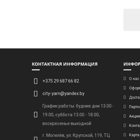
КОНТАКТНАЯ ИНФОРМАЦИЯ
ИНФО
О нас
+375 29 687 66 82
Оформ
city-yarn@yandex.by
Доста
График работы: будние дни 13.00 -
Партн
19.00, суббота 13.00 - 18.00,
Акции
воскресенье выходной
Конта
г. Могилёв, ул. Крупской, 119, ТЦ
Карта