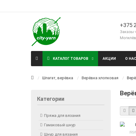
+375 2
Заказы 
Могилёв,
КАТАЛОГ ТОВАРОВ
АКЦИИ
О НА
Шпагат, верёвка
Верёвка хлопковая
Верё
Верё
Категории
Пряжа для вязания
Гамаковый шнур
ПО
Шнур для вязания