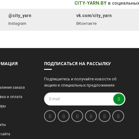
CITY-YARN.BY
в социальных
@city_yarn
vk.com/city_yarn
Instagram
ВКонтакте
РМАЦИЯ
ПОДПИСАТЬСЯ НА РАССЫЛКУ
Подпишитесь и получайте новости об
акциях и специальных предложениях
ление заказа
вка и оплата
еры
кты
 сайта