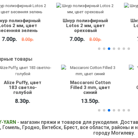
р полиэфирный
Шнур полиэфирный
Шнур
tos 2 мм, цвет
Lotos 2 мм, цвет
Lot
сенняя зелень
ореховый
.00р.
7.00р.
7.
8.00р.
8.00р.
ярные товары
ize Puffy, цвет
Maccaroni Cotton
Yar
183 светло-
Filled 3 mm, цвет
Cott
голубой
синий
8.30р.
13.50р.
Y
-
YARN
- магазин пряжи и товаров для рукоделия. Достав
 Гомель, Гродно, Витебск,
Брест, все области, районы и
городу Могилеву.