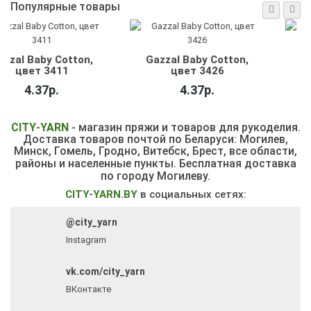
Популярные товары
пористая
Gazzal Baby Cotton
Alize Puf
на для
25, цвет 3424
светло
ы, 22х28
1.95р.
8.
50р.
CITY
-
YARN
- магазин пряжи и товаров для рукоделия.
Доставка товаров почтой по Беларуси: Могилев,
Минск, Гомель, Гродно, Витебск,
Брест, все области,
районы и населенные пункты.
Бесплатная доставка
по городу Могилеву.
CITY-YARN.BY
в социальных сетях:
@city_yarn
Instagram
vk.com/city_yarn
ВКонтакте