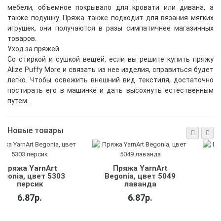
мебели, объемное покрывало для кровати или дивана, а
также подушку. Пряжа также подходит для вязания мягких
игрушек, они получаются в разы симпатичнее магазинных
товаров.
Уход за пряжей
Со стиркой и сушкой вещей, если вы решите купить пряжу
Alize Puffy More и связать из нее изделия, справиться будет
легко. Чтобы освежить внешний вид текстиля, достаточно
постирать его в машинке и дать высохнуть естественным
путем.
Новые товары
Шнур полиэфирный
Шнур по
Lotos 2 мм, цвет
Lotos 2
лиэфирный
мокко
весенн
lange 2 мм,
графит +
7.00р.
7.00р
8.00р.
ишня
.
8.00р.