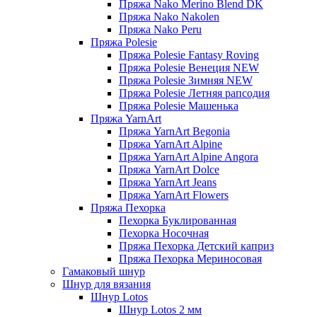
Пряжа Nako Merino Blend DK
Пряжа Nako Nakolen
Пряжа Nako Peru
Пряжа Polesie
Пряжа Polesie Fantasy Roving
Пряжа Polesie Венеция NEW
Пряжа Polesie Зимняя NEW
Пряжа Polesie Летняя рапсодия
Пряжа Polesie Машенька
Пряжа YarnArt
Пряжа YarnArt Begonia
Пряжа YarnArt Alpine
Пряжа YarnArt Alpine Angora
Пряжа YarnArt Dolce
Пряжа YarnArt Jeans
Пряжа YarnArt Flowers
Пряжа Пехорка
Пехорка Буклированная
Пехорка Носочная
Пряжа Пехорка Детский каприз
Пряжа Пехорка Мериносовая
Гамаковый шнур
Шнур для вязания
Шнур Lotos
Шнур Lotos 2 мм