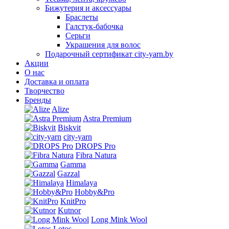
Бижутерия и аксессуары
Браслеты
Галстук-бабочка
Серьги
Украшения для волос
Подарочный сертификат city-yarn.by
Акции
О нас
Доставка и оплата
Творчество
Бренды
Alize
Astra Premium
Biskvit
city-yarn
DROPS Pro
Fibra Natura
Gamma
Gazzal
Himalaya
Hobby&Pro
KnitPro
Kutnor
Long Mink Wool
Lotos