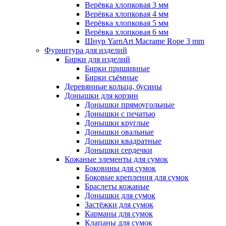
Верёвка хлопковая 3 мм
Верёвка хлопковая 4 мм
Верёвка хлопковая 5 мм
Верёвка хлопковая 6 мм
Шнур YarnArt Macrame Rope 3 mm
Фурнитура для изделий
Бирки для изделий
Бирки пришивные
Бирки съёмные
Деревянные кольца, бусины
Донышки для корзин
Донышки прямоугольные
Донышки с печатью
Донышки круглые
Донышки овальные
Донышки квадратные
Донышки сердечки
Кожаные элементы для сумок
Боковины для сумок
Боковые крепления для сумок
Браслеты кожаные
Донышки для сумок
Застёжки для сумок
Карманы для сумок
Клапаны для сумок