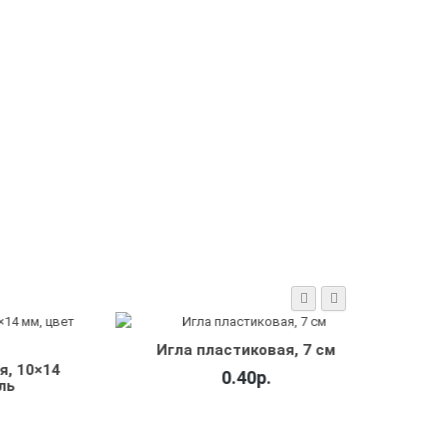
Игла пластиковая, 7 см
0×14
Шнур
0.40р.