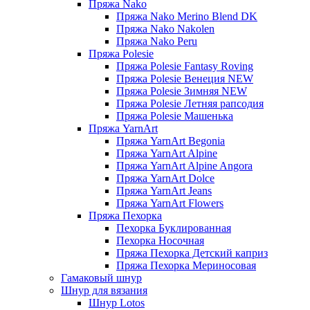
Пряжа Nako
Пряжа Nako Merino Blend DK
Пряжа Nako Nakolen
Пряжа Nako Peru
Пряжа Polesie
Пряжа Polesie Fantasy Roving
Пряжа Polesie Венеция NEW
Пряжа Polesie Зимняя NEW
Пряжа Polesie Летняя рапсодия
Пряжа Polesie Машенька
Пряжа YarnArt
Пряжа YarnArt Begonia
Пряжа YarnArt Alpine
Пряжа YarnArt Alpine Angora
Пряжа YarnArt Dolce
Пряжа YarnArt Jeans
Пряжа YarnArt Flowers
Пряжа Пехорка
Пехорка Буклированная
Пехорка Носочная
Пряжа Пехорка Детский каприз
Пряжа Пехорка Мериносовая
Гамаковый шнур
Шнур для вязания
Шнур Lotos