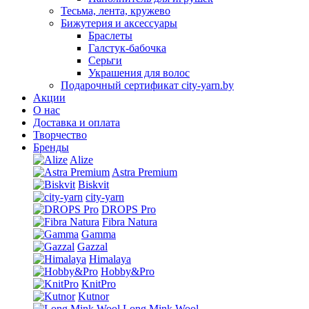
Тесьма, лента, кружево
Бижутерия и аксессуары
Браслеты
Галстук-бабочка
Серьги
Украшения для волос
Подарочный сертификат city-yarn.by
Акции
О нас
Доставка и оплата
Творчество
Бренды
Alize
Astra Premium
Biskvit
city-yarn
DROPS Pro
Fibra Natura
Gamma
Gazzal
Himalaya
Hobby&Pro
KnitPro
Kutnor
Long Mink Wool