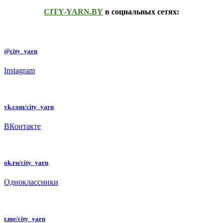
CITY-YARN.BY
в социальных сетях:
@city_yarn
Instagram
vk.com/city_yarn
ВКонтакте
ok.ru/city_yarn
Одноклассники
t.me/city_yarn