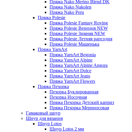
Пряжа Nako Merino Blend DK
Пряжа Nako Nakolen
Пряжа Nako Peru
Пряжа Polesie
Пряжа Polesie Fantasy Roving
Пряжа Polesie Венеция NEW
Пряжа Polesie Зимняя NEW
Пряжа Polesie Летняя рапсодия
Пряжа Polesie Машенька
Пряжа YarnArt
Пряжа YarnArt Begonia
Пряжа YarnArt Alpine
Пряжа YarnArt Alpine Angora
Пряжа YarnArt Dolce
Пряжа YarnArt Jeans
Пряжа YarnArt Flowers
Пряжа Пехорка
Пехорка Буклированная
Пехорка Носочная
Пряжа Пехорка Детский каприз
Пряжа Пехорка Мериносовая
Гамаковый шнур
Шнур для вязания
Шнур Lotos
Шнур Lotos 2 мм