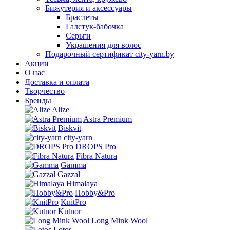
Бижутерия и аксессуары
Браслеты
Галстук-бабочка
Серьги
Украшения для волос
Подарочный сертификат city-yarn.by
Акции
О нас
Доставка и оплата
Творчество
Бренды
Alize
Astra Premium
Biskvit
city-yarn
DROPS Pro
Fibra Natura
Gamma
Gazzal
Himalaya
Hobby&Pro
KnitPro
Kutnor
Long Mink Wool
Lotos