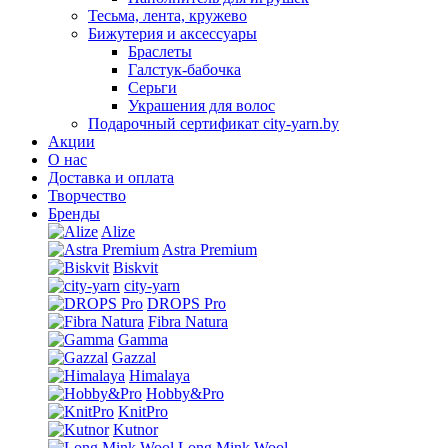
Тесьма, лента, кружево
Бижутерия и аксессуары
Браслеты
Галстук-бабочка
Серьги
Украшения для волос
Подарочный сертификат city-yarn.by
Акции
О нас
Доставка и оплата
Творчество
Бренды
Alize
Astra Premium
Biskvit
city-yarn
DROPS Pro
Fibra Natura
Gamma
Gazzal
Himalaya
Hobby&Pro
KnitPro
Kutnor
Long Mink Wool