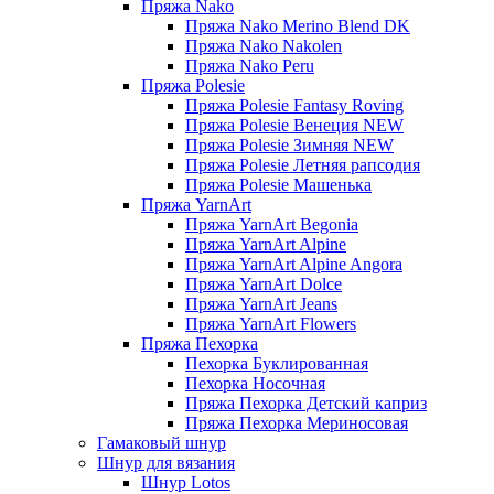
Пряжа Nako
Пряжа Nako Merino Blend DK
Пряжа Nako Nakolen
Пряжа Nako Peru
Пряжа Polesie
Пряжа Polesie Fantasy Roving
Пряжа Polesie Венеция NEW
Пряжа Polesie Зимняя NEW
Пряжа Polesie Летняя рапсодия
Пряжа Polesie Машенька
Пряжа YarnArt
Пряжа YarnArt Begonia
Пряжа YarnArt Alpine
Пряжа YarnArt Alpine Angora
Пряжа YarnArt Dolce
Пряжа YarnArt Jeans
Пряжа YarnArt Flowers
Пряжа Пехорка
Пехорка Буклированная
Пехорка Носочная
Пряжа Пехорка Детский каприз
Пряжа Пехорка Мериносовая
Гамаковый шнур
Шнур для вязания
Шнур Lotos