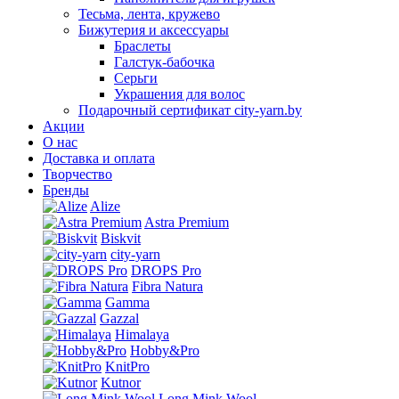
Тесьма, лента, кружево
Бижутерия и аксессуары
Браслеты
Галстук-бабочка
Серьги
Украшения для волос
Подарочный сертификат city-yarn.by
Акции
О нас
Доставка и оплата
Творчество
Бренды
Alize
Astra Premium
Biskvit
city-yarn
DROPS Pro
Fibra Natura
Gamma
Gazzal
Himalaya
Hobby&Pro
KnitPro
Kutnor
Long Mink Wool