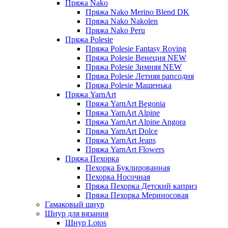
Пряжа Nako
Пряжа Nako Merino Blend DK
Пряжа Nako Nakolen
Пряжа Nako Peru
Пряжа Polesie
Пряжа Polesie Fantasy Roving
Пряжа Polesie Венеция NEW
Пряжа Polesie Зимняя NEW
Пряжа Polesie Летняя рапсодия
Пряжа Polesie Машенька
Пряжа YarnArt
Пряжа YarnArt Begonia
Пряжа YarnArt Alpine
Пряжа YarnArt Alpine Angora
Пряжа YarnArt Dolce
Пряжа YarnArt Jeans
Пряжа YarnArt Flowers
Пряжа Пехорка
Пехорка Буклированная
Пехорка Носочная
Пряжа Пехорка Детский каприз
Пряжа Пехорка Мериносовая
Гамаковый шнур
Шнур для вязания
Шнур Lotos