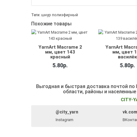
Теги:
шнур полиэфирный
Похожие товары
Macrame 2
YarnArt Macrame 2
YarnArt M
вет 143
мм, цвет 139
мм, цве
сный
василёк
борд
80р.
5.80р.
5.8
Выгодная и быстрая доставка почтой по Б
области, районы и населенные
CITY-Y
@city_yarn
vk.com
Instagram
ВКонта