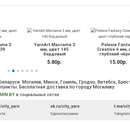
acrame 2
Polesie Fantasy
YarnArt Ma
т 145
Creative 6 мм, цвет
мм, цвет
овый
глубокий чёрный
фиолет
0р.
15.00р.
5.80р
еларуси: Могилев, Минск, Гомель, Гродно, Витебск, Брес
 пункты
. Бесплатная доставка по городу Могилеву.
ARN.BY
в социальных сетях:
/city_yarn
ok.ru/city_yarn
t.me/cit
кте
Одноклассники
Telegram