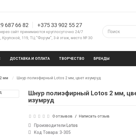
9 687 66 82
+375 33 902 55 27
через сайт принимаются круглосуточно 24/7
 Крупской, 119, ТЦ "Форум", 3-й этаж, место № 30
С
ДОСТАВКА И ОПЛАТА
ТВОРЧЕСТВО
БРЕНДЫ
 2 мм
Шнур полиэфирный Lotos 2 мм, цвет изумруд
Шнур полиэфирный Lotos 2 мм, цв
изумруд
0 отзывов
/
Написать отзыв
Производители
Lotos
Код Товара:
3-305