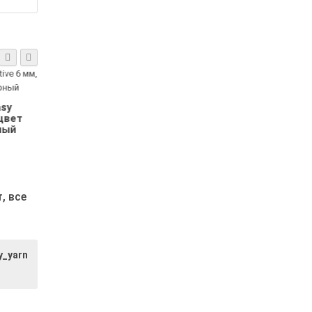
crame 2
Polesie Fantasy
YarnArt Mac
 135
Creative 6 мм, цвет
мм, цвет 
овый
мадера
малинов
.
15.00р.
5.80р.
т,
все
y_yarn