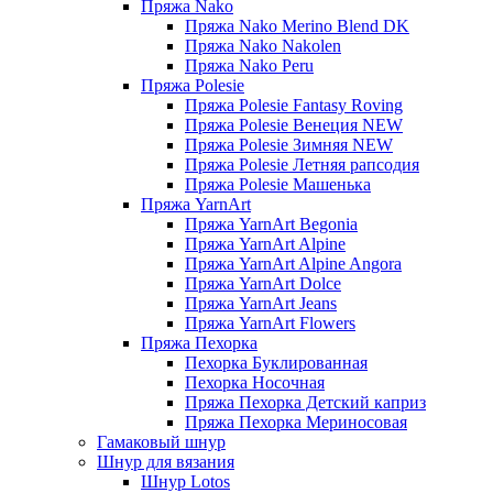
Пряжа Nako
Пряжа Nako Merino Blend DK
Пряжа Nako Nakolen
Пряжа Nako Peru
Пряжа Polesie
Пряжа Polesie Fantasy Roving
Пряжа Polesie Венеция NEW
Пряжа Polesie Зимняя NEW
Пряжа Polesie Летняя рапсодия
Пряжа Polesie Машенька
Пряжа YarnArt
Пряжа YarnArt Begonia
Пряжа YarnArt Alpine
Пряжа YarnArt Alpine Angora
Пряжа YarnArt Dolce
Пряжа YarnArt Jeans
Пряжа YarnArt Flowers
Пряжа Пехорка
Пехорка Буклированная
Пехорка Носочная
Пряжа Пехорка Детский каприз
Пряжа Пехорка Мериносовая
Гамаковый шнур
Шнур для вязания
Шнур Lotos