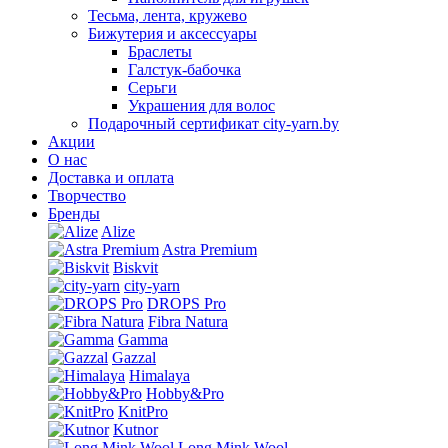
Тесьма, лента, кружево
Бижутерия и аксессуары
Браслеты
Галстук-бабочка
Серьги
Украшения для волос
Подарочный сертификат city-yarn.by
Акции
О нас
Доставка и оплата
Творчество
Бренды
Alize
Astra Premium
Biskvit
city-yarn
DROPS Pro
Fibra Natura
Gamma
Gazzal
Himalaya
Hobby&Pro
KnitPro
Kutnor
Long Mink Wool