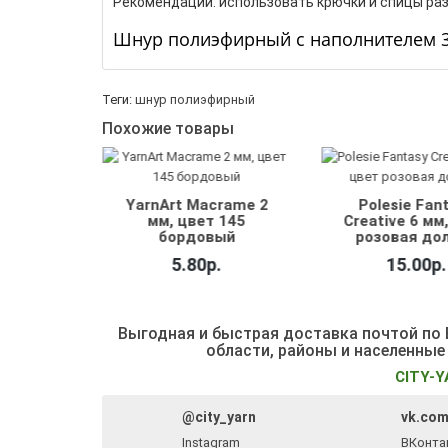
Рекомендации: использовать крючки и спицы раз
Шнур полиэфирный с наполнителем 3 
Теги:
шнур полиэфирный
Похожие товары
rame 2
YarnArt Macrame 2
Polesie Fan
 135
мм, цвет 145
Creative 6 мм
вый
бордовый
розовая до
.
5.80р.
15.00р.
Выгодная и быстрая доставка почтой по Б
области, районы и населенные
CITY-Y
@city_yarn
vk.com
Instagram
ВКонта