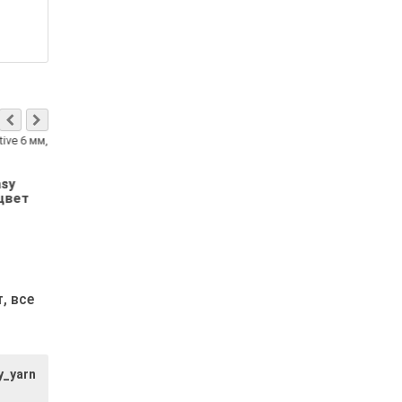
asy
Polesie Fantasy
YarnArt Macram
 цвет
Creative 6 мм, цвет
мм, цвет 139
глубокий чёрный
василёк
15.00р.
5.80р.
т,
все
y_yarn