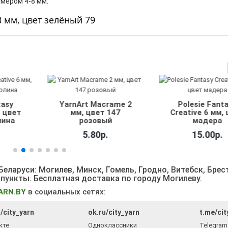
мером 4-8 мм.
мм, цвет зелёный 79
tasy
YarnArt Macrame 2
Polesie Fant
, цвет
мм, цвет 147
Creative 6 мм,
лина
розовый
мадера
5.80р.
15.00р.
еларуси: Могилев, Минск, Гомель, Гродно, Витебск, Брес
 пункты
. Бесплатная доставка по городу Могилеву.
ARN.BY
в социальных сетях:
/city_yarn
ok.ru/city_yarn
t.me/cit
кте
Одноклассники
Telegram