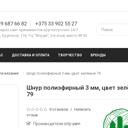
9 687 66 82
+375 33 902 55 27
через сайт принимаются круглосуточно 24/7
 Крупской, 119, ТЦ "Форум", 3-й этаж, место № 30
АС
ДОСТАВКА И ОПЛАТА
ТВОРЧЕСТВО
БРЕНДЫ
ля вязания
Шнур полиэфирный 3 мм, цвет зелёный 79
Шнур полиэфирный 3 мм, цвет зе
79
0 отзывов
/
Написать
отзыв
Производители
city-yarn