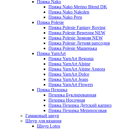
Пряжа Nako
Пряжа Nako Merino Blend DK
Пряжа Nako Nakolen
Пряжа Nako Peru
Пряжа Polesie
Пряжа Polesie Fantasy Roving
Пряжа Polesie Венеция NEW
Пряжа Polesie Зимняя NEW
Пряжа Polesie Летняя рапсодия
Пряжа Polesie Машенька
Пряжа YarnArt
Пряжа YarnArt Begonia
Пряжа YarnArt Alpine
Пряжа YarnArt Alpine Angora
Пряжа YarnArt Dolce
Пряжа YarnArt Jeans
Пряжа YarnArt Flowers
Пряжа Пехорка
Пехорка Буклированная
Пехорка Носочная
Пряжа Пехорка Детский каприз
Пряжа Пехорка Мериносовая
Гамаковый шнур
Шнур для вязания
Шнур Lotos