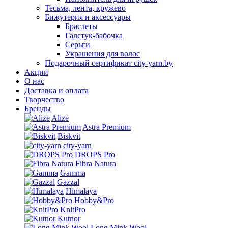
Тесьма, лента, кружево
Бижутерия и аксессуары
Браслеты
Галстук-бабочка
Серьги
Украшения для волос
Подарочный сертификат city-yarn.by
Акции
О нас
Доставка и оплата
Творчество
Бренды
Alize
Astra Premium
Biskvit
city-yarn
DROPS Pro
Fibra Natura
Gamma
Gazzal
Himalaya
Hobby&Pro
KnitPro
Kutnor
Long Mink Wool