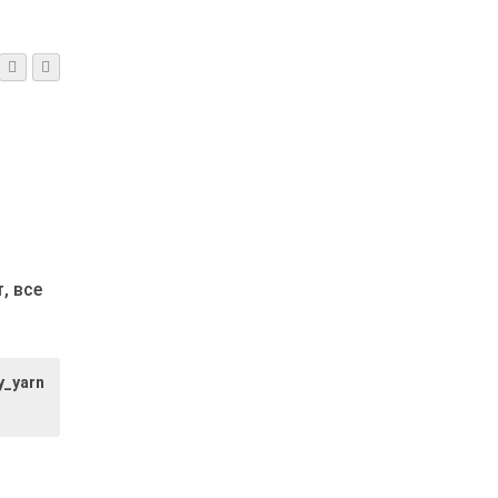
т,
все
y_yarn