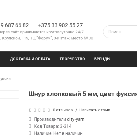
9 687 66 82
+375 33 902 55 27
через сайт принимаются круглосуточно 24/7
 Крупской, 119, ТЦ "Форум", 3-й этаж, место № 30
С
ДОСТАВКА И ОПЛАТА
ТВОРЧЕСТВО
БРЕНДЫ
фуксия
Шнур хлопковый 5 мм, цвет фукси
0 отзывов
/
Написать отзыв
Производители
city-yarn
Код Товара:
3-314
Наличие: Нет в наличии