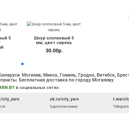
вый 5
Шнур хлопковый 5
т
мм, цвет сирень
ый
30.00р.
еларуси: Могилев, Минск, Гомель, Гродно, Витебск, Брес
 пункты
. Бесплатная доставка по городу Могилеву.
ARN.BY
в социальных сетях:
/city_yarn
ok.ru/city_yarn
t.me/cit
кте
Одноклассники
Telegram