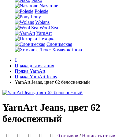
Nako
Nazarone
Polesie
Pony
Wolans
Wool Sea
YarnArt
Пехорка
Слонимская
Хомячок Люкс
Пряжа для вязания
Пряжа YarnArt
Пряжа YarnArt Jeans
YarnArt Jeans, цвет 62 белоснежный
YarnArt Jeans, цвет 62
белоснежный
0 отзывов
/
Написать отзыв