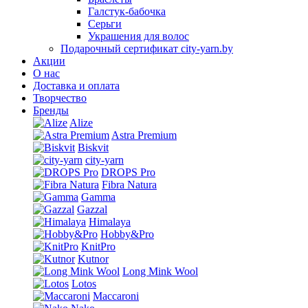
Галстук-бабочка
Серьги
Украшения для волос
Подарочный сертификат city-yarn.by
Акции
О нас
Доставка и оплата
Творчество
Бренды
Alize
Astra Premium
Biskvit
city-yarn
DROPS Pro
Fibra Natura
Gamma
Gazzal
Himalaya
Hobby&Pro
KnitPro
Kutnor
Long Mink Wool
Lotos
Maccaroni