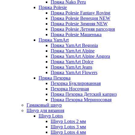
Пряжа Nako Peru
Пряжа Polesie
Пряжа Polesie Fantasy Roving
Пряжа Polesie Венеция NEW
Пряжа Polesie Зимняя NEW
Пряжа Polesie Летняя рапсодия
Пряжа Polesie Машенька
Пряжа YarnArt
Пряжа YarnArt Begonia
Пряжа YarnArt Alpine
Пряжа YarnArt Alpine Angora
Пряжа YarnArt Dolce
Пряжа YarnArt Jeans
Пряжа YarnArt Flowers
Пряжа Пехорка
Пехорка Буклированная
Пехорка Носочная
Пряжа Пехорка Детский каприз
Пряжа Пехорка Мериносовая
Гамаковый шнур
Шнур для вязания
Шнур Lotos
Шнур Lotos 2 мм
Шнур Lotos 3 мм
Шнур Lotos 4 мм