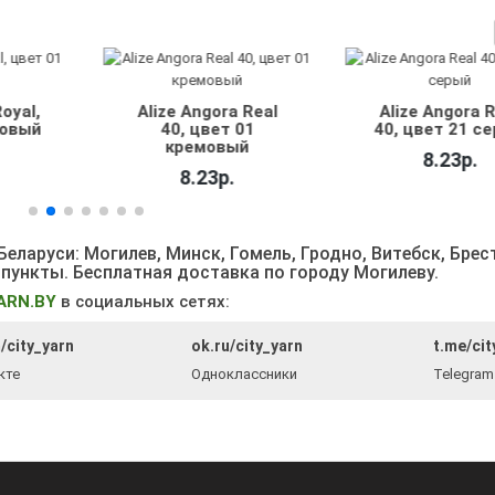
Alize Angora Real
Alize Angora Real
40, цвет 01
40, цвет 21 серый
кремовый
8.23р.
8.23р.
еларуси: Могилев, Минск, Гомель, Гродно, Витебск, Брес
 пункты
. Бесплатная доставка по городу Могилеву.
ARN.BY
в социальных сетях:
/city_yarn
ok.ru/city_yarn
t.me/cit
кте
Одноклассники
Telegram