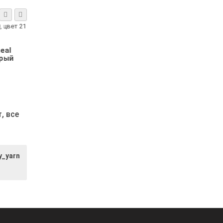
Alize Angora Real
Alize Angora Real
40, цвет 141
40, цвет 182
василёк
средне-серый
меланж
8.23р.
8.23р.
т,
все
y_yarn