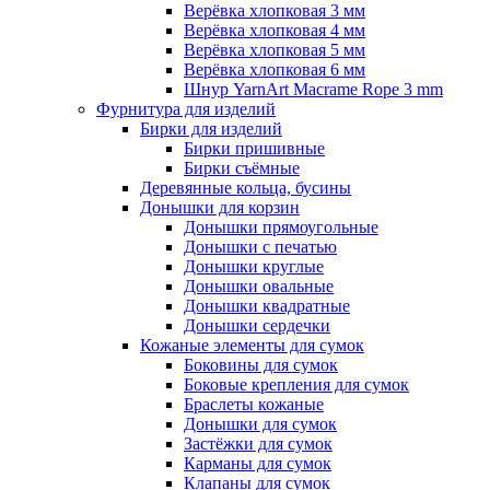
Верёвка хлопковая 3 мм
Верёвка хлопковая 4 мм
Верёвка хлопковая 5 мм
Верёвка хлопковая 6 мм
Шнур YarnArt Macrame Rope 3 mm
Фурнитура для изделий
Бирки для изделий
Бирки пришивные
Бирки съёмные
Деревянные кольца, бусины
Донышки для корзин
Донышки прямоугольные
Донышки с печатью
Донышки круглые
Донышки овальные
Донышки квадратные
Донышки сердечки
Кожаные элементы для сумок
Боковины для сумок
Боковые крепления для сумок
Браслеты кожаные
Донышки для сумок
Застёжки для сумок
Карманы для сумок
Клапаны для сумок