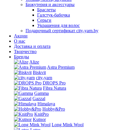
Бижутерия и аксессуары
Браслеты
Галстук-бабочка
Серьги
Украшения для волос
Подарочный сертификат city-yarn.by
Акции
О нас
Доставка и оплата
Творчество
Бренды
Alize
Astra Premium
Biskvit
city-yarn
DROPS Pro
Fibra Natura
Gamma
Gazzal
Himalaya
Hobby&Pro
KnitPro
Kutnor
Long Mink Wool
Lotos