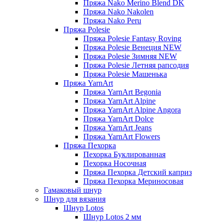
Пряжа Nako Merino Blend DK
Пряжа Nako Nakolen
Пряжа Nako Peru
Пряжа Polesie
Пряжа Polesie Fantasy Roving
Пряжа Polesie Венеция NEW
Пряжа Polesie Зимняя NEW
Пряжа Polesie Летняя рапсодия
Пряжа Polesie Машенька
Пряжа YarnArt
Пряжа YarnArt Begonia
Пряжа YarnArt Alpine
Пряжа YarnArt Alpine Angora
Пряжа YarnArt Dolce
Пряжа YarnArt Jeans
Пряжа YarnArt Flowers
Пряжа Пехорка
Пехорка Буклированная
Пехорка Носочная
Пряжа Пехорка Детский каприз
Пряжа Пехорка Мериносовая
Гамаковый шнур
Шнур для вязания
Шнур Lotos
Шнур Lotos 2 мм