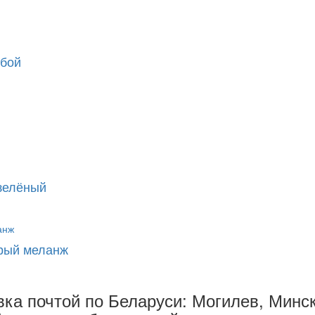
убой
 зелёный
ерый меланж
ка почтой по Беларуси: Могилев, Минск