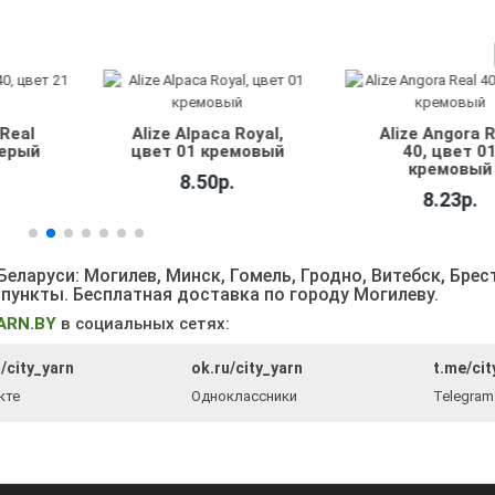
 Real
Alize Alpaca Royal,
Alize Angora 
серый
цвет 01 кремовый
40, цвет 0
кремовый
8.50р.
8.23р.
еларуси: Могилев, Минск, Гомель, Гродно, Витебск, Брес
 пункты
. Бесплатная доставка по городу Могилеву.
ARN.BY
в социальных сетях:
/city_yarn
ok.ru/city_yarn
t.me/cit
кте
Одноклассники
Telegram