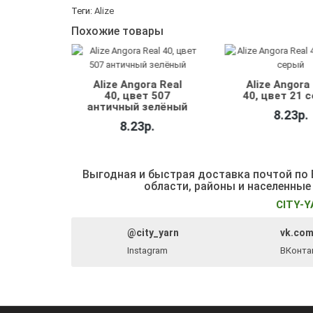
Теги:
Alize
Похожие товары
a Real
Alize Angora Real
Alize Angora
 182
40, цвет 507
40, цвет 21 
ерый
античный зелёный
8.23р.
ж
8.23р.
.
Выгодная и быстрая доставка почтой по Б
области, районы и населенные
CITY-Y
@city_yarn
vk.com
Instagram
ВКонта