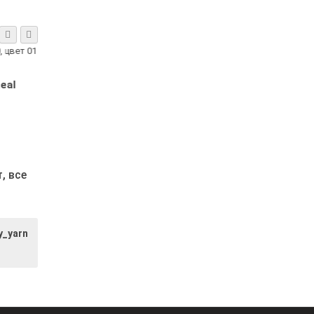
Real
Alize Angora Real
Alize Angora Re
1
40, цвет 363
40, цвет 141
светло-розовый
василёк
8.23р.
8.23р.
т,
все
y_yarn