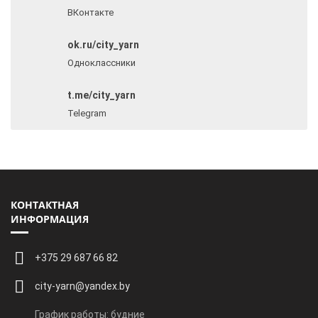
ВКонтакте
ok.ru/city_yarn
Одноклассники
t.me/city_yarn
Telegram
КОНТАКТНАЯ
ИНФОРМАЦИЯ
+375 29 687 66 82
city-yarn@yandex.by
График работы: будние