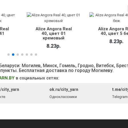
 Real
Alize Angora Real
Alize Angora 
01
40, цвет 5 беж
40, цвет 18
й
средне-сер
8.23р.
меланж
8.23р.
еларуси: Могилев, Минск, Гомель, Гродно, Витебск, Брес
 пункты
. Бесплатная доставка по городу Могилеву.
ARN.BY
в социальных сетях:
/city_yarn
ok.ru/city_yarn
t.me/cit
кте
Одноклассники
Telegram