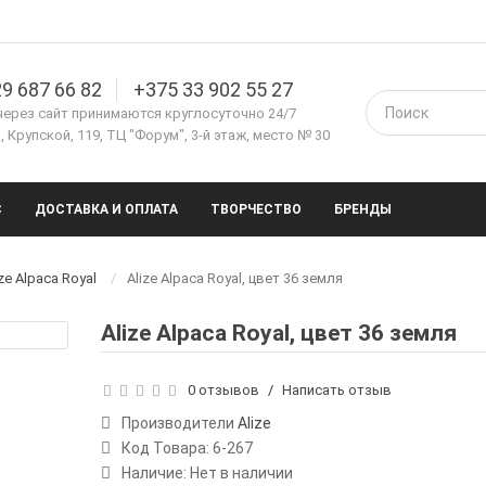
9 687 66 82
+375 33 902 55 27
через сайт принимаются круглосуточно 24/7
 Крупской, 119, ТЦ "Форум", 3-й этаж, место № 30
С
ДОСТАВКА И ОПЛАТА
ТВОРЧЕСТВО
БРЕНДЫ
ze Alpaca Royal
Alize Alpaca Royal, цвет 36 земля
Alize Alpaca Royal, цвет 36 земля
0 отзывов
/
Написать отзыв
Производители
Alize
Код Товара:
6-267
Наличие: Нет в наличии