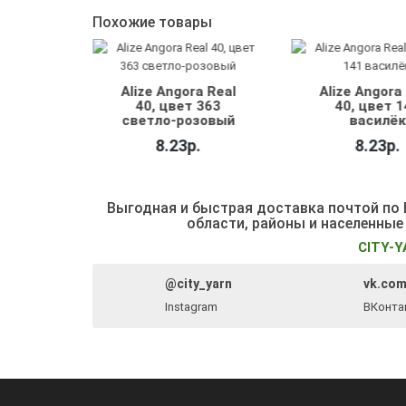
Похожие товары
a Real
Alize Angora Real
Alize Angora
 363
40, цвет 141
40, цвет 
зовый
василёк
кремовы
.
8.23р.
8.23р.
Выгодная и быстрая доставка почтой по Б
области, районы и населенные
CITY-Y
@city_yarn
vk.com
Instagram
ВКонта