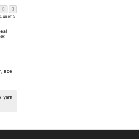
Real
Alize Angora Real
Alize Angora R
2
40, цвет 185
40, цвет 51 све
ый
розовый
голубой
8.23р.
8.23р.
т,
все
y_yarn