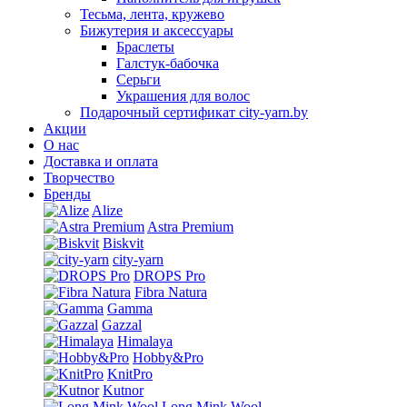
Тесьма, лента, кружево
Бижутерия и аксессуары
Браслеты
Галстук-бабочка
Серьги
Украшения для волос
Подарочный сертификат city-yarn.by
Акции
О нас
Доставка и оплата
Творчество
Бренды
Alize
Astra Premium
Biskvit
city-yarn
DROPS Pro
Fibra Natura
Gamma
Gazzal
Himalaya
Hobby&Pro
KnitPro
Kutnor
Long Mink Wool