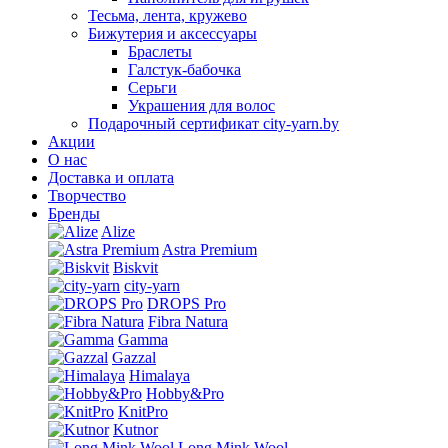
Тесьма, лента, кружево
Бижутерия и аксессуары
Браслеты
Галстук-бабочка
Серьги
Украшения для волос
Подарочный сертификат city-yarn.by
Акции
О нас
Доставка и оплата
Творчество
Бренды
Alize
Astra Premium
Biskvit
city-yarn
DROPS Pro
Fibra Natura
Gamma
Gazzal
Himalaya
Hobby&Pro
KnitPro
Kutnor
Long Mink Wool