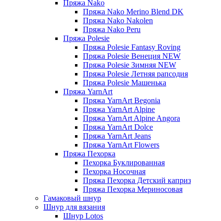
Пряжа Nako
Пряжа Nako Merino Blend DK
Пряжа Nako Nakolen
Пряжа Nako Peru
Пряжа Polesie
Пряжа Polesie Fantasy Roving
Пряжа Polesie Венеция NEW
Пряжа Polesie Зимняя NEW
Пряжа Polesie Летняя рапсодия
Пряжа Polesie Машенька
Пряжа YarnArt
Пряжа YarnArt Begonia
Пряжа YarnArt Alpine
Пряжа YarnArt Alpine Angora
Пряжа YarnArt Dolce
Пряжа YarnArt Jeans
Пряжа YarnArt Flowers
Пряжа Пехорка
Пехорка Буклированная
Пехорка Носочная
Пряжа Пехорка Детский каприз
Пряжа Пехорка Мериносовая
Гамаковый шнур
Шнур для вязания
Шнур Lotos