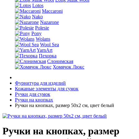
Lotos
Maccaroni
Nako
Nazarone
Polesie
Pony
Wolans
Wool Sea
YarnArt
Пехорка
Слонимская
Хомячок Люкс
Фурнитура для изделий
Кожаные элементы для сумок
Ручки для сумок
Ручки на кнопках
Ручки на кнопках, размер 50х2 см, цвет белый
Ручки на кнопках, размер