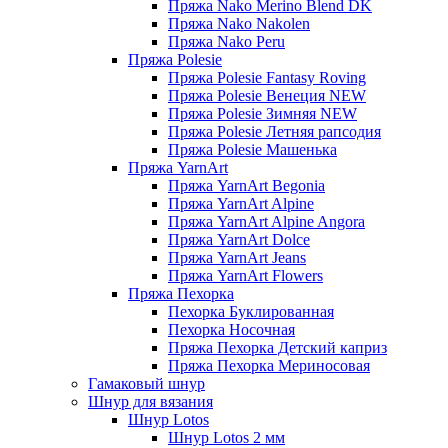
Пряжа Nako Merino Blend DK
Пряжа Nako Nakolen
Пряжа Nako Peru
Пряжа Polesie
Пряжа Polesie Fantasy Roving
Пряжа Polesie Венеция NEW
Пряжа Polesie Зимняя NEW
Пряжа Polesie Летняя рапсодия
Пряжа Polesie Машенька
Пряжа YarnArt
Пряжа YarnArt Begonia
Пряжа YarnArt Alpine
Пряжа YarnArt Alpine Angora
Пряжа YarnArt Dolce
Пряжа YarnArt Jeans
Пряжа YarnArt Flowers
Пряжа Пехорка
Пехорка Буклированная
Пехорка Носочная
Пряжа Пехорка Детский каприз
Пряжа Пехорка Мериносовая
Гамаковый шнур
Шнур для вязания
Шнур Lotos
Шнур Lotos 2 мм