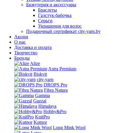
Бижутерия и аксессуары
Браслеты
Галстук-бабочка
Серьги
Украшения для волос
Подарочный сертификат city-yarn.by
Акции
О нас
Доставка и оплата
Творчество
Бренды
Alize
Astra Premium
Biskvit
city-yarn
DROPS Pro
Fibra Natura
Gamma
Gazzal
Himalaya
Hobby&Pro
KnitPro
Kutnor
Long Mink Wool
Lotos