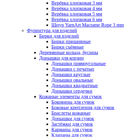
Верёвка хлопковая 3 мм
Верёвка хлопковая 4 мм
Верёвка хлопковая 5 мм
Верёвка хлопковая 6 мм
Шнур YarnArt Macrame Rope 3 mm
Фурнитура для изделий
Бирки для изделий
Бирки пришивные
Бирки съёмные
Деревянные кольца, бусины
Донышки для корзин
Донышки прямоугольные
Донышки с печатью
Донышки круглые
Донышки овальные
Донышки квадратные
Донышки сердечки
Кожаные элементы для сумок
Боковины для сумок
Боковые крепления для сумок
Браслеты кожаные
Донышки для сумок
Застёжки для сумок
Карманы для сумок
Клапаны для сумок