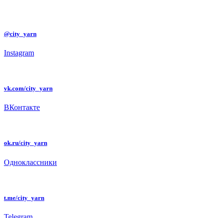
@city_yarn
Instagram
vk.com/city_yarn
ВКонтакте
ok.ru/city_yarn
Одноклассники
t.me/city_yarn
Telegram