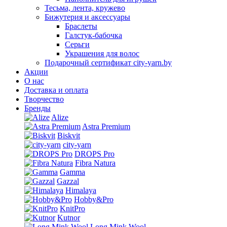
Тесьма, лента, кружево
Бижутерия и аксессуары
Браслеты
Галстук-бабочка
Серьги
Украшения для волос
Подарочный сертификат city-yarn.by
Акции
О нас
Доставка и оплата
Творчество
Бренды
Alize
Astra Premium
Biskvit
city-yarn
DROPS Pro
Fibra Natura
Gamma
Gazzal
Himalaya
Hobby&Pro
KnitPro
Kutnor
Long Mink Wool