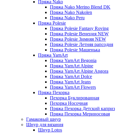
Пряжа Nako
Пряжа Nako Merino Blend DK
Пряжа Nako Nakolen
Пряжа Nako Peru
Пряжа Polesie
Пряжа Polesie Fantasy Roving
Пряжа Polesie Венеция NEW
Пряжа Polesie Зимняя NEW
Пряжа Polesie Летняя рапсодия
Пряжа Polesie Машенька
Пряжа YarnArt
Пряжа YarnArt Begonia
Пряжа YarnArt Alpine
Пряжа YarnArt Alpine Angora
Пряжа YarnArt Dolce
Пряжа YarnArt Jeans
Пряжа YarnArt Flowers
Пряжа Пехорка
Пехорка Буклированная
Пехорка Носочная
Пряжа Пехорка Детский каприз
Пряжа Пехорка Мериносовая
Гамаковый шнур
Шнур для вязания
Шнур Lotos