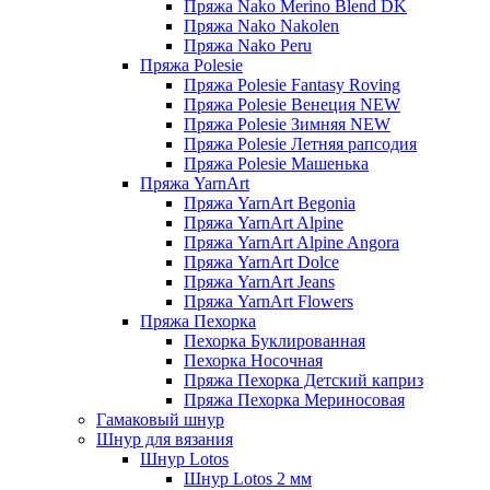
Пряжа Nako Merino Blend DK
Пряжа Nako Nakolen
Пряжа Nako Peru
Пряжа Polesie
Пряжа Polesie Fantasy Roving
Пряжа Polesie Венеция NEW
Пряжа Polesie Зимняя NEW
Пряжа Polesie Летняя рапсодия
Пряжа Polesie Машенька
Пряжа YarnArt
Пряжа YarnArt Begonia
Пряжа YarnArt Alpine
Пряжа YarnArt Alpine Angora
Пряжа YarnArt Dolce
Пряжа YarnArt Jeans
Пряжа YarnArt Flowers
Пряжа Пехорка
Пехорка Буклированная
Пехорка Носочная
Пряжа Пехорка Детский каприз
Пряжа Пехорка Мериносовая
Гамаковый шнур
Шнур для вязания
Шнур Lotos
Шнур Lotos 2 мм