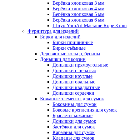
Верёвка хлопковая 3 мм
Верёвка хлопковая 4 мм
Верёвка хлопковая 5 мм
Верёвка хлопковая 6 мм
Шнур YarnArt Macrame Rope 3 mm
Фурнитура для изделий
Бирки для изделий
Бирки пришивные
Бирки съёмные
Деревянные кольца, бусины
Донышки для корзин
Донышки прямоугольные
Донышки с печатью
Донышки круглые
Донышки овальные
Донышки квадратные
Донышки сердечки
Кожаные элементы для сумок
Боковины для сумок
Боковые крепления для сумок
Браслеты кожаные
Донышки для сумок
Застёжки для сумок
Карманы для сумок
Клапаны для сумок