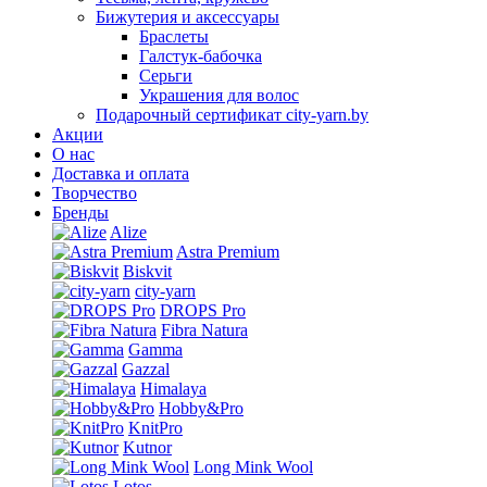
Бижутерия и аксессуары
Браслеты
Галстук-бабочка
Серьги
Украшения для волос
Подарочный сертификат city-yarn.by
Акции
О нас
Доставка и оплата
Творчество
Бренды
Alize
Astra Premium
Biskvit
city-yarn
DROPS Pro
Fibra Natura
Gamma
Gazzal
Himalaya
Hobby&Pro
KnitPro
Kutnor
Long Mink Wool
Lotos