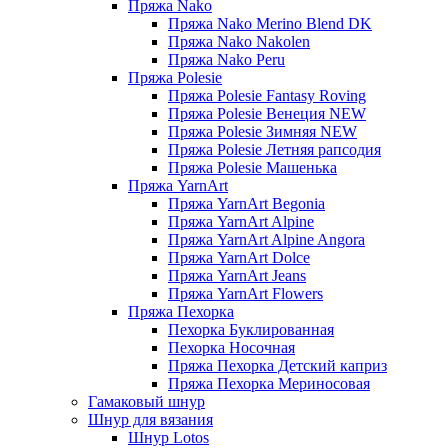
Пряжа Nako
Пряжа Nako Merino Blend DK
Пряжа Nako Nakolen
Пряжа Nako Peru
Пряжа Polesie
Пряжа Polesie Fantasy Roving
Пряжа Polesie Венеция NEW
Пряжа Polesie Зимняя NEW
Пряжа Polesie Летняя рапсодия
Пряжа Polesie Машенька
Пряжа YarnArt
Пряжа YarnArt Begonia
Пряжа YarnArt Alpine
Пряжа YarnArt Alpine Angora
Пряжа YarnArt Dolce
Пряжа YarnArt Jeans
Пряжа YarnArt Flowers
Пряжа Пехорка
Пехорка Буклированная
Пехорка Носочная
Пряжа Пехорка Детский каприз
Пряжа Пехорка Мериносовая
Гамаковый шнур
Шнур для вязания
Шнур Lotos