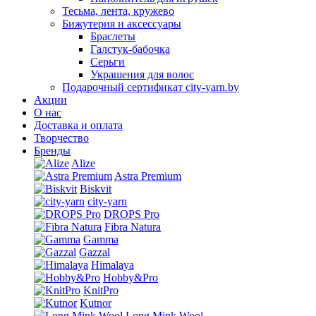
Тесьма, лента, кружево
Бижутерия и аксессуары
Браслеты
Галстук-бабочка
Серьги
Украшения для волос
Подарочный сертификат city-yarn.by
Акции
О нас
Доставка и оплата
Творчество
Бренды
Alize
Astra Premium
Biskvit
city-yarn
DROPS Pro
Fibra Natura
Gamma
Gazzal
Himalaya
Hobby&Pro
KnitPro
Kutnor
Long Mink Wool