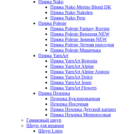
Пряжа Nako
Пряжа Nako Merino Blend DK
Пряжа Nako Nakolen
Пряжа Nako Peru
Пряжа Polesie
Пряжа Polesie Fantasy Roving
Пряжа Polesie Венеция NEW
Пряжа Polesie Зимняя NEW
Пряжа Polesie Летняя рапсодия
Пряжа Polesie Машенька
Пряжа YarnArt
Пряжа YarnArt Begonia
Пряжа YarnArt Alpine
Пряжа YarnArt Alpine Angora
Пряжа YarnArt Dolce
Пряжа YarnArt Jeans
Пряжа YarnArt Flowers
Пряжа Пехорка
Пехорка Буклированная
Пехорка Носочная
Пряжа Пехорка Детский каприз
Пряжа Пехорка Мериносовая
Гамаковый шнур
Шнур для вязания
Шнур Lotos