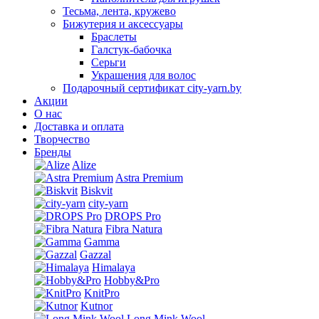
Тесьма, лента, кружево
Бижутерия и аксессуары
Браслеты
Галстук-бабочка
Серьги
Украшения для волос
Подарочный сертификат city-yarn.by
Акции
О нас
Доставка и оплата
Творчество
Бренды
Alize
Astra Premium
Biskvit
city-yarn
DROPS Pro
Fibra Natura
Gamma
Gazzal
Himalaya
Hobby&Pro
KnitPro
Kutnor
Long Mink Wool