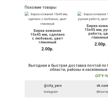
Похожие товары
Бирка кожаная
Бирка кож
15х45 мм, ручная
15х45 мм, 
жаная
работа, цвет
белый
сделано
глиняный
, цвет
2.00р.
ный
2.00р.
р.
Выгодная и быстрая доставка почтой по Б
области, районы и населенные
CITY-Y
@city_yarn
vk.com
Instagram
ВКонта