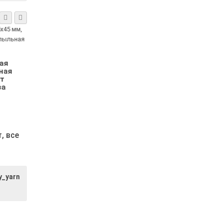
Бирка кожаная
15х45 мм с
ная
Бирка кожан
индивидуальным
елано
15х45 мм, руч
логотипом
цвет
работа, цве
ый
натуральны
1.70р.
2.00р.
т,
все
y_yarn