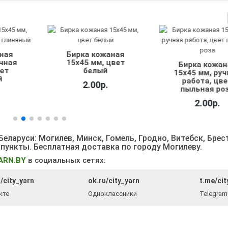
аная
цвет
Бирка кожаная
Бирка кожа
15х45 мм, ручная
15х45 мм, сд
работа, цвет
с любовью, 
пыльная роза
натуральн
2.00р.
2.00р.
еларуси: Могилев, Минск, Гомель, Гродно, Витебск, Брес
 пункты
. Бесплатная доставка по городу Могилеву.
ARN.BY
в социальных сетях:
/city_yarn
ok.ru/city_yarn
t.me/cit
кте
Одноклассники
Telegram