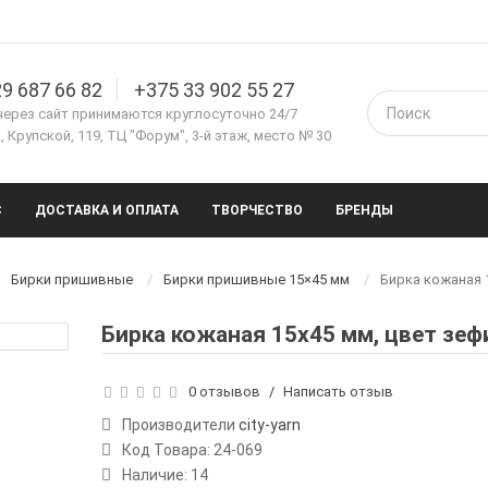
9 687 66 82
+375 33 902 55 27
через сайт принимаются круглосуточно 24/7
 Крупской, 119, ТЦ "Форум", 3-й этаж, место № 30
С
ДОСТАВКА И ОПЛАТА
ТВОРЧЕСТВО
БРЕНДЫ
Бирки пришивные
Бирки пришивные 15×45 мм
Бирка кожаная 
Бирка кожаная 15х45 мм, цвет зеф
0 отзывов
/
Написать отзыв
Производители
city-yarn
Код Товара:
24-069
Наличие: 14