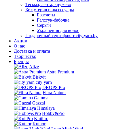
Тесьма, лента, кружево
Бижутерия и аксессуары
Браслеты
Галстук-бабочка
Серьги
Украшения для волос
Подарочный сертификат city-yarn.by
Акции
О нас
Доставка и оплата
Творчество
Бренды
Alize
Astra Premium
Biskvit
city-yarn
DROPS Pro
Fibra Natura
Gamma
Gazzal
Himalaya
Hobby&Pro
KnitPro
Kutnor
Long Mink Wool