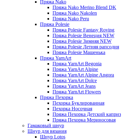
Пряжа Nako
Пряжа Nako Merino Blend DK
Пряжа Nako Nakolen
Пряжа Nako Peru
Пряжа Polesie
Пряжа Polesie Fantasy Roving
Пряжа Polesie Венеция NEW
Пряжа Polesie Зимняя NEW
Пряжа Polesie Летняя рапсодия
Пряжа Polesie Машенька
Пряжа YarnArt
Пряжа YarnArt Begonia
Пряжа YarnArt Alpine
Пряжа YarnArt Alpine Angora
Пряжа YarnArt Dolce
Пряжа YarnArt Jeans
Пряжа YarnArt Flowers
Пряжа Пехорка
Пехорка Буклированная
Пехорка Носочная
Пряжа Пехорка Детский каприз
Пряжа Пехорка Мериносовая
Гамаковый шнур
Шнур для вязания
Шнур Lotos