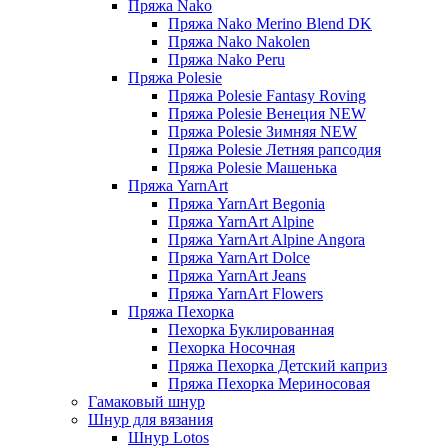
Пряжа Nako
Пряжа Nako Merino Blend DK
Пряжа Nako Nakolen
Пряжа Nako Peru
Пряжа Polesie
Пряжа Polesie Fantasy Roving
Пряжа Polesie Венеция NEW
Пряжа Polesie Зимняя NEW
Пряжа Polesie Летняя рапсодия
Пряжа Polesie Машенька
Пряжа YarnArt
Пряжа YarnArt Begonia
Пряжа YarnArt Alpine
Пряжа YarnArt Alpine Angora
Пряжа YarnArt Dolce
Пряжа YarnArt Jeans
Пряжа YarnArt Flowers
Пряжа Пехорка
Пехорка Буклированная
Пехорка Носочная
Пряжа Пехорка Детский каприз
Пряжа Пехорка Мериносовая
Гамаковый шнур
Шнур для вязания
Шнур Lotos