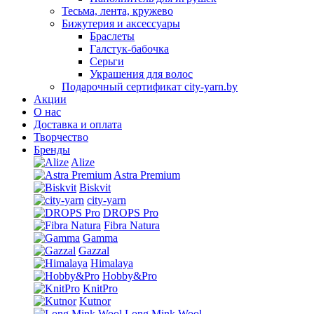
Тесьма, лента, кружево
Бижутерия и аксессуары
Браслеты
Галстук-бабочка
Серьги
Украшения для волос
Подарочный сертификат city-yarn.by
Акции
О нас
Доставка и оплата
Творчество
Бренды
Alize
Astra Premium
Biskvit
city-yarn
DROPS Pro
Fibra Natura
Gamma
Gazzal
Himalaya
Hobby&Pro
KnitPro
Kutnor
Long Mink Wool