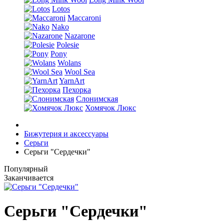
Lotos
Maccaroni
Nako
Nazarone
Polesie
Pony
Wolans
Wool Sea
YarnArt
Пехорка
Слонимская
Хомячок Люкс
Бижутерия и аксессуары
Серьги
Серьги "Сердечки"
Популярный
Заканчивается
Серьги "Сердечки"