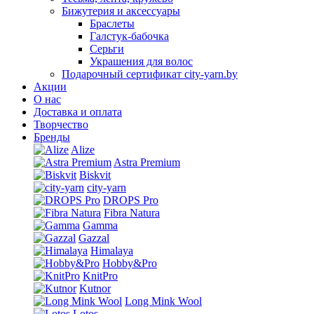
Бижутерия и аксессуары
Браслеты
Галстук-бабочка
Серьги
Украшения для волос
Подарочный сертификат city-yarn.by
Акции
О нас
Доставка и оплата
Творчество
Бренды
Alize
Astra Premium
Biskvit
city-yarn
DROPS Pro
Fibra Natura
Gamma
Gazzal
Himalaya
Hobby&Pro
KnitPro
Kutnor
Long Mink Wool
Lotos