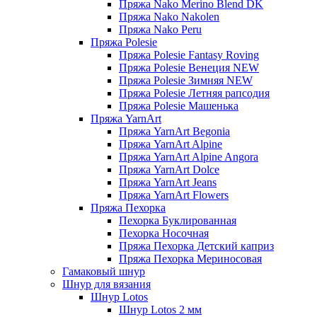
Пряжа Nako Merino Blend DK
Пряжа Nako Nakolen
Пряжа Nako Peru
Пряжа Polesie
Пряжа Polesie Fantasy Roving
Пряжа Polesie Венеция NEW
Пряжа Polesie Зимняя NEW
Пряжа Polesie Летняя рапсодия
Пряжа Polesie Машенька
Пряжа YarnArt
Пряжа YarnArt Begonia
Пряжа YarnArt Alpine
Пряжа YarnArt Alpine Angora
Пряжа YarnArt Dolce
Пряжа YarnArt Jeans
Пряжа YarnArt Flowers
Пряжа Пехорка
Пехорка Буклированная
Пехорка Носочная
Пряжа Пехорка Детский каприз
Пряжа Пехорка Мериносовая
Гамаковый шнур
Шнур для вязания
Шнур Lotos
Шнур Lotos 2 мм