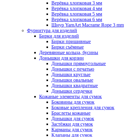
Верёвка хлопковая 3 мм
Верёвка хлопковая 4 мм
Верёвка хлопковая 5 мм
Верёвка хлопковая 6 мм
Шнур YarnArt Macrame Rope 3 mm
Фурнитура для изделий
Бирки для изделий
Бирки пришивные
Бирки съёмные
Деревянные кольца, бусины
Донышки для корзин
Донышки прямоугольные
Донышки с печатью
Донышки круглые
Донышки овальные
Донышки квадратные
Донышки сердечки
Кожаные элементы для сумок
Боковины для сумок
Боковые крепления для сумок
Браслеты кожаные
Донышки для сумок
Застёжки для сумок
Карманы для сумок
Клапаны для сумок