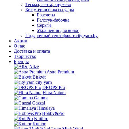
Тесьма, лента, кружево
Бижутерия и аксессуары
Браслеты
Галстук-бабочка
Серьги
Украшения для волос
Подарочный сертификат city-yarn.by
Акции
О нас
Доставка и оплата
Творчество
Бренды
Alize
Astra Premium
Biskvit
city-yarn
DROPS Pro
Fibra Natura
Gamma
Gazzal
Himalaya
Hobby&Pro
KnitPro
Kutnor
Long Mink Wool