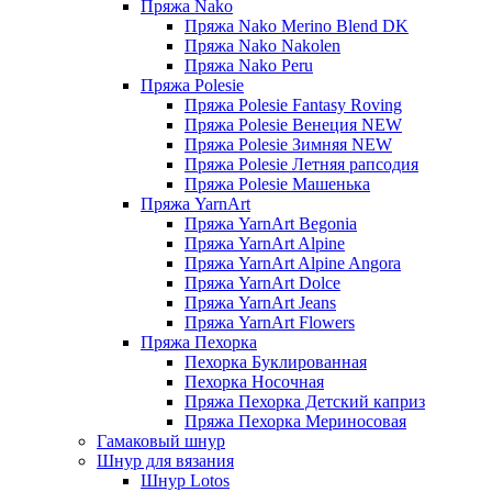
Пряжа Nako
Пряжа Nako Merino Blend DK
Пряжа Nako Nakolen
Пряжа Nako Peru
Пряжа Polesie
Пряжа Polesie Fantasy Roving
Пряжа Polesie Венеция NEW
Пряжа Polesie Зимняя NEW
Пряжа Polesie Летняя рапсодия
Пряжа Polesie Машенька
Пряжа YarnArt
Пряжа YarnArt Begonia
Пряжа YarnArt Alpine
Пряжа YarnArt Alpine Angora
Пряжа YarnArt Dolce
Пряжа YarnArt Jeans
Пряжа YarnArt Flowers
Пряжа Пехорка
Пехорка Буклированная
Пехорка Носочная
Пряжа Пехорка Детский каприз
Пряжа Пехорка Мериносовая
Гамаковый шнур
Шнур для вязания
Шнур Lotos