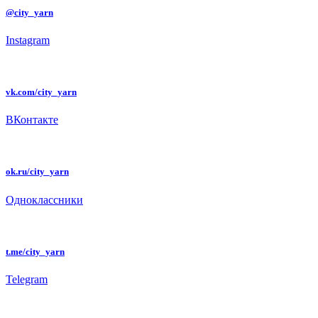
@city_yarn
Instagram
vk.com/city_yarn
ВКонтакте
ok.ru/city_yarn
Одноклассники
t.me/city_yarn
Telegram