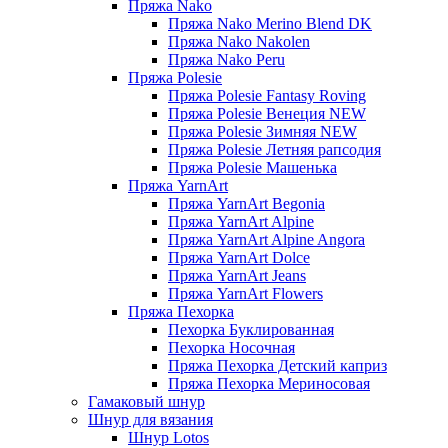
Пряжа Nako
Пряжа Nako Merino Blend DK
Пряжа Nako Nakolen
Пряжа Nako Peru
Пряжа Polesie
Пряжа Polesie Fantasy Roving
Пряжа Polesie Венеция NEW
Пряжа Polesie Зимняя NEW
Пряжа Polesie Летняя рапсодия
Пряжа Polesie Машенька
Пряжа YarnArt
Пряжа YarnArt Begonia
Пряжа YarnArt Alpine
Пряжа YarnArt Alpine Angora
Пряжа YarnArt Dolce
Пряжа YarnArt Jeans
Пряжа YarnArt Flowers
Пряжа Пехорка
Пехорка Буклированная
Пехорка Носочная
Пряжа Пехорка Детский каприз
Пряжа Пехорка Мериносовая
Гамаковый шнур
Шнур для вязания
Шнур Lotos