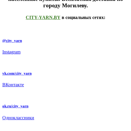
городу Могилеву.
CITY-YARN.BY
в социальных сетях:
@city_yarn
Instagram
vk.com/city_yarn
ВКонтакте
ok.ru/city_yarn
Одноклассники