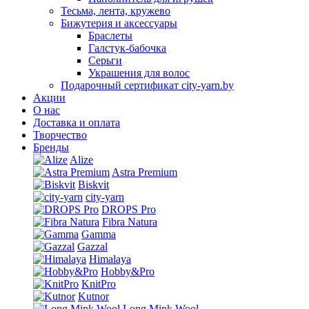
Тесьма, лента, кружево
Бижутерия и аксессуары
Браслеты
Галстук-бабочка
Серьги
Украшения для волос
Подарочный сертификат city-yarn.by
Акции
О нас
Доставка и оплата
Творчество
Бренды
Alize
Astra Premium
Biskvit
city-yarn
DROPS Pro
Fibra Natura
Gamma
Gazzal
Himalaya
Hobby&Pro
KnitPro
Kutnor
Long Mink Wool