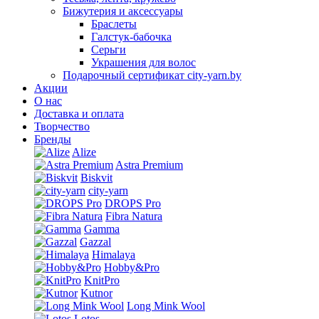
Бижутерия и аксессуары
Браслеты
Галстук-бабочка
Серьги
Украшения для волос
Подарочный сертификат city-yarn.by
Акции
О нас
Доставка и оплата
Творчество
Бренды
Alize
Astra Premium
Biskvit
city-yarn
DROPS Pro
Fibra Natura
Gamma
Gazzal
Himalaya
Hobby&Pro
KnitPro
Kutnor
Long Mink Wool
Lotos