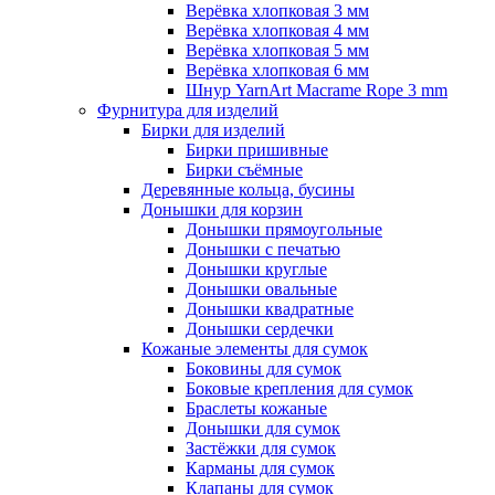
Верёвка хлопковая 3 мм
Верёвка хлопковая 4 мм
Верёвка хлопковая 5 мм
Верёвка хлопковая 6 мм
Шнур YarnArt Macrame Rope 3 mm
Фурнитура для изделий
Бирки для изделий
Бирки пришивные
Бирки съёмные
Деревянные кольца, бусины
Донышки для корзин
Донышки прямоугольные
Донышки с печатью
Донышки круглые
Донышки овальные
Донышки квадратные
Донышки сердечки
Кожаные элементы для сумок
Боковины для сумок
Боковые крепления для сумок
Браслеты кожаные
Донышки для сумок
Застёжки для сумок
Карманы для сумок
Клапаны для сумок