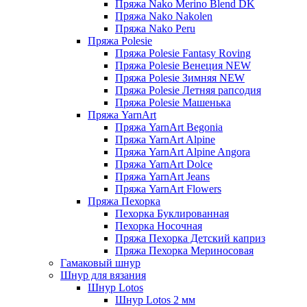
Пряжа Nako Merino Blend DK
Пряжа Nako Nakolen
Пряжа Nako Peru
Пряжа Polesie
Пряжа Polesie Fantasy Roving
Пряжа Polesie Венеция NEW
Пряжа Polesie Зимняя NEW
Пряжа Polesie Летняя рапсодия
Пряжа Polesie Машенька
Пряжа YarnArt
Пряжа YarnArt Begonia
Пряжа YarnArt Alpine
Пряжа YarnArt Alpine Angora
Пряжа YarnArt Dolce
Пряжа YarnArt Jeans
Пряжа YarnArt Flowers
Пряжа Пехорка
Пехорка Буклированная
Пехорка Носочная
Пряжа Пехорка Детский каприз
Пряжа Пехорка Мериносовая
Гамаковый шнур
Шнур для вязания
Шнур Lotos
Шнур Lotos 2 мм