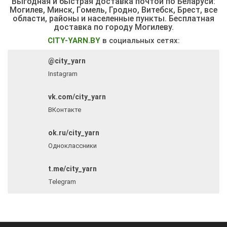
Выгодная и быстрая доставка почтой по Беларуси:
Могилев, Минск, Гомель, Гродно, Витебск, Брест,
все
области, районы и населенные пункты
. Бесплатная
доставка по городу Могилеву.
CITY-YARN.BY
в социальных сетях:
@city_yarn
Instagram
vk.com/city_yarn
ВКонтакте
ok.ru/city_yarn
Одноклассники
t.me/city_yarn
Telegram