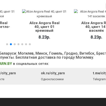
 Real
Alize Angora Real
Alize Angora 
ветло-
40, цвет 01
40, цвет 14
кремовый
василёк
8.23р.
8.23р.
еларуси: Могилев, Минск, Гомель, Гродно, Витебск, Брес
 пункты
. Бесплатная доставка по городу Могилеву.
ARN.BY
в социальных сетях:
/city_yarn
ok.ru/city_yarn
t.me/cit
кте
Одноклассники
Telegram