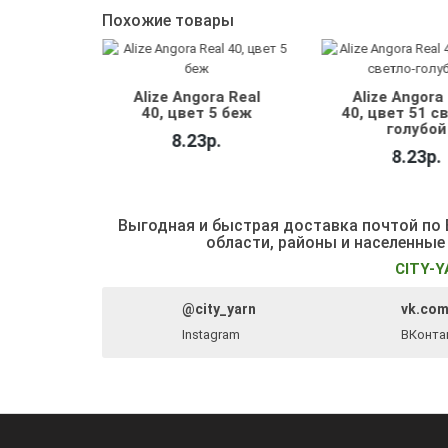
Похожие товары
 Royal,
Alize Angora Real
Alize Angora
емовый
40, цвет 5 беж
40, цвет 51 с
голубой
.
8.23р.
8.23р.
Выгодная и быстрая доставка почтой по Б
области, районы и населенные
CITY-Y
@city_yarn
vk.com
Instagram
ВКонта