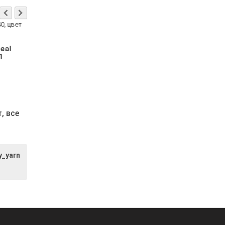
Real
Alize Angora Real
Alize Angora Re
1
40, цвет 363
40, цвет 21 се
светло-розовый
8.23р.
8.23р.
т,
все
y_yarn