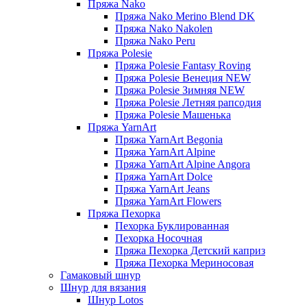
Пряжа Nako
Пряжа Nako Merino Blend DK
Пряжа Nako Nakolen
Пряжа Nako Peru
Пряжа Polesie
Пряжа Polesie Fantasy Roving
Пряжа Polesie Венеция NEW
Пряжа Polesie Зимняя NEW
Пряжа Polesie Летняя рапсодия
Пряжа Polesie Машенька
Пряжа YarnArt
Пряжа YarnArt Begonia
Пряжа YarnArt Alpine
Пряжа YarnArt Alpine Angora
Пряжа YarnArt Dolce
Пряжа YarnArt Jeans
Пряжа YarnArt Flowers
Пряжа Пехорка
Пехорка Буклированная
Пехорка Носочная
Пряжа Пехорка Детский каприз
Пряжа Пехорка Мериносовая
Гамаковый шнур
Шнур для вязания
Шнур Lotos