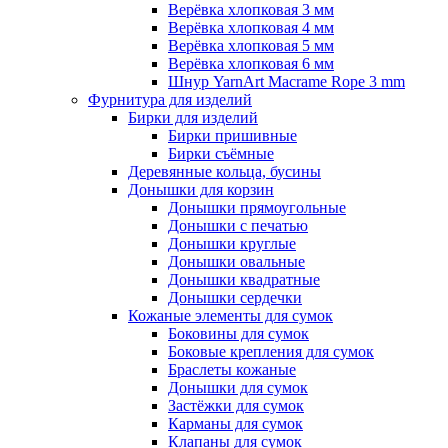
Верёвка хлопковая 3 мм
Верёвка хлопковая 4 мм
Верёвка хлопковая 5 мм
Верёвка хлопковая 6 мм
Шнур YarnArt Macrame Rope 3 mm
Фурнитура для изделий
Бирки для изделий
Бирки пришивные
Бирки съёмные
Деревянные кольца, бусины
Донышки для корзин
Донышки прямоугольные
Донышки с печатью
Донышки круглые
Донышки овальные
Донышки квадратные
Донышки сердечки
Кожаные элементы для сумок
Боковины для сумок
Боковые крепления для сумок
Браслеты кожаные
Донышки для сумок
Застёжки для сумок
Карманы для сумок
Клапаны для сумок