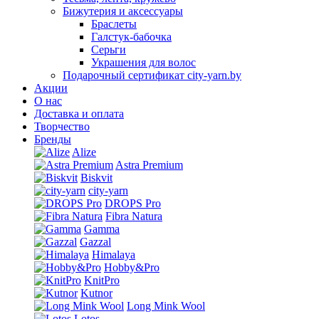
Бижутерия и аксессуары
Браслеты
Галстук-бабочка
Серьги
Украшения для волос
Подарочный сертификат city-yarn.by
Акции
О нас
Доставка и оплата
Творчество
Бренды
Alize
Astra Premium
Biskvit
city-yarn
DROPS Pro
Fibra Natura
Gamma
Gazzal
Himalaya
Hobby&Pro
KnitPro
Kutnor
Long Mink Wool
Lotos