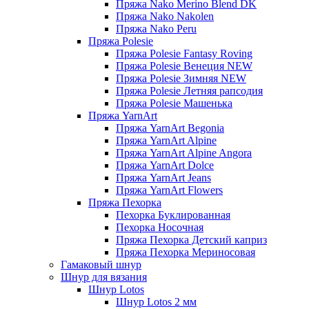
Пряжа Nako Merino Blend DK
Пряжа Nako Nakolen
Пряжа Nako Peru
Пряжа Polesie
Пряжа Polesie Fantasy Roving
Пряжа Polesie Венеция NEW
Пряжа Polesie Зимняя NEW
Пряжа Polesie Летняя рапсодия
Пряжа Polesie Машенька
Пряжа YarnArt
Пряжа YarnArt Begonia
Пряжа YarnArt Alpine
Пряжа YarnArt Alpine Angora
Пряжа YarnArt Dolce
Пряжа YarnArt Jeans
Пряжа YarnArt Flowers
Пряжа Пехорка
Пехорка Буклированная
Пехорка Носочная
Пряжа Пехорка Детский каприз
Пряжа Пехорка Мериносовая
Гамаковый шнур
Шнур для вязания
Шнур Lotos
Шнур Lotos 2 мм