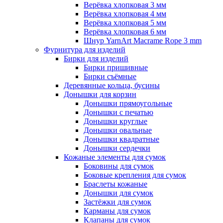
Верёвка хлопковая 3 мм
Верёвка хлопковая 4 мм
Верёвка хлопковая 5 мм
Верёвка хлопковая 6 мм
Шнур YarnArt Macrame Rope 3 mm
Фурнитура для изделий
Бирки для изделий
Бирки пришивные
Бирки съёмные
Деревянные кольца, бусины
Донышки для корзин
Донышки прямоугольные
Донышки с печатью
Донышки круглые
Донышки овальные
Донышки квадратные
Донышки сердечки
Кожаные элементы для сумок
Боковины для сумок
Боковые крепления для сумок
Браслеты кожаные
Донышки для сумок
Застёжки для сумок
Карманы для сумок
Клапаны для сумок