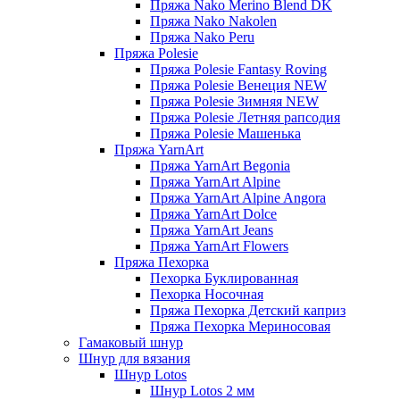
Пряжа Nako Merino Blend DK
Пряжа Nako Nakolen
Пряжа Nako Peru
Пряжа Polesie
Пряжа Polesie Fantasy Roving
Пряжа Polesie Венеция NEW
Пряжа Polesie Зимняя NEW
Пряжа Polesie Летняя рапсодия
Пряжа Polesie Машенька
Пряжа YarnArt
Пряжа YarnArt Begonia
Пряжа YarnArt Alpine
Пряжа YarnArt Alpine Angora
Пряжа YarnArt Dolce
Пряжа YarnArt Jeans
Пряжа YarnArt Flowers
Пряжа Пехорка
Пехорка Буклированная
Пехорка Носочная
Пряжа Пехорка Детский каприз
Пряжа Пехорка Мериносовая
Гамаковый шнур
Шнур для вязания
Шнур Lotos
Шнур Lotos 2 мм