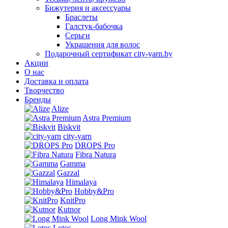
Бижутерия и аксессуары
Браслеты
Галстук-бабочка
Серьги
Украшения для волос
Подарочный сертификат city-yarn.by
Акции
О нас
Доставка и оплата
Творчество
Бренды
Alize
Astra Premium
Biskvit
city-yarn
DROPS Pro
Fibra Natura
Gamma
Gazzal
Himalaya
Hobby&Pro
KnitPro
Kutnor
Long Mink Wool
Lotos