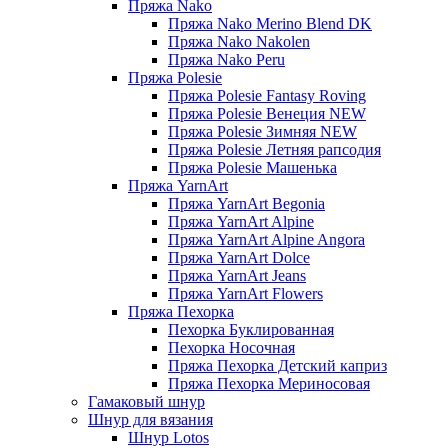
Пряжа Nako
Пряжа Nako Merino Blend DK
Пряжа Nako Nakolen
Пряжа Nako Peru
Пряжа Polesie
Пряжа Polesie Fantasy Roving
Пряжа Polesie Венеция NEW
Пряжа Polesie Зимняя NEW
Пряжа Polesie Летняя рапсодия
Пряжа Polesie Машенька
Пряжа YarnArt
Пряжа YarnArt Begonia
Пряжа YarnArt Alpine
Пряжа YarnArt Alpine Angora
Пряжа YarnArt Dolce
Пряжа YarnArt Jeans
Пряжа YarnArt Flowers
Пряжа Пехорка
Пехорка Буклированная
Пехорка Носочная
Пряжа Пехорка Детский каприз
Пряжа Пехорка Мериносовая
Гамаковый шнур
Шнур для вязания
Шнур Lotos