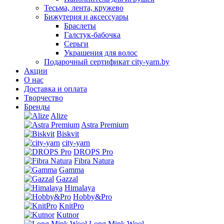
Тесьма, лента, кружево
Бижутерия и аксессуары
Браслеты
Галстук-бабочка
Серьги
Украшения для волос
Подарочный сертификат city-yarn.by
Акции
О нас
Доставка и оплата
Творчество
Бренды
Alize
Astra Premium
Biskvit
city-yarn
DROPS Pro
Fibra Natura
Gamma
Gazzal
Himalaya
Hobby&Pro
KnitPro
Kutnor
Long Mink Wool