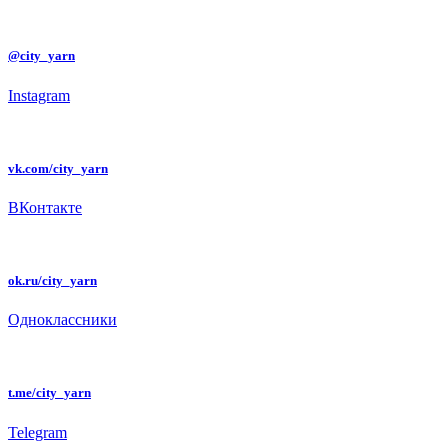
@city_yarn
Instagram
vk.com/city_yarn
ВКонтакте
ok.ru/city_yarn
Одноклассники
t.me/city_yarn
Telegram