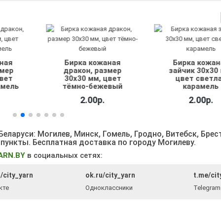
ная
Бирка кожаная
Бирка кожан
змер
дракон, размер
зайчик 30х30 
цвет
30х30 мм, цвет
цвет светл
амель
тёмно-бежевый
карамель
2.00р.
2.00р.
еларуси: Могилев, Минск, Гомель, Гродно, Витебск, Брес
 пункты
. Бесплатная доставка по городу Могилеву.
ARN.BY
в социальных сетях:
/city_yarn
ok.ru/city_yarn
t.me/cit
кте
Одноклассники
Telegram