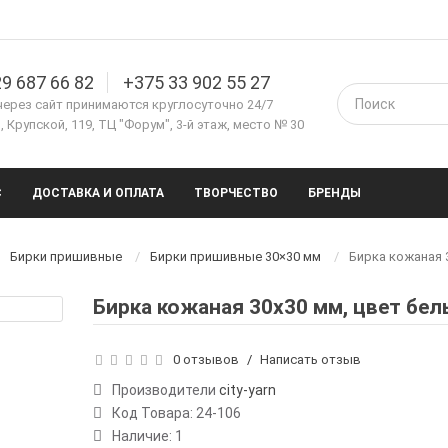
9 687 66 82
+375 33 902 55 27
через сайт принимаются круглосуточно 24/7
 Крупской, 119, ТЦ "Форум", 3-й этаж, место № 30
С
ДОСТАВКА И ОПЛАТА
ТВОРЧЕСТВО
БРЕНДЫ
Бирки пришивные
Бирки пришивные 30×30 мм
Бирка кожаная 
Бирка кожаная 30х30 мм, цвет бе
0 отзывов
/
Написать отзыв
Производители
city-yarn
Код Товара:
24-106
Наличие: 1