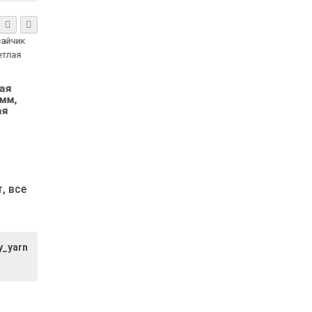
Бирка кожаная
зайчик 30х30 мм,
ая
Бирка кожана
цвет зефир
мм,
дракон 2, разм
ая
30х30 мм, цве
2.00р.
тёмно-бежев
2.00р.
т,
все
y_yarn