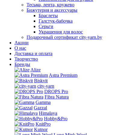
Тесьма, лента, кружево
Бижутерия и аксессуары
Браслеты
Галстук-бабочка
Серьги
Украшения для волос
Подарочный сертификат city-yarn.by
Акции
О нас
Доставка и оплата
Творчество
Бренды
Alize
Astra Premium
Biskvit
city-yarn
DROPS Pro
Fibra Natura
Gamma
Gazzal
Himalaya
Hobby&Pro
KnitPro
Kutnor
Long Mink Wool