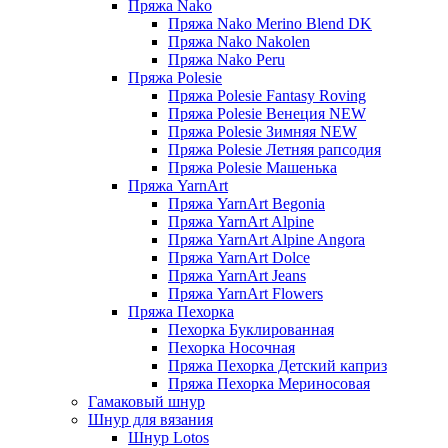
Пряжа Nako
Пряжа Nako Merino Blend DK
Пряжа Nako Nakolen
Пряжа Nako Peru
Пряжа Polesie
Пряжа Polesie Fantasy Roving
Пряжа Polesie Венеция NEW
Пряжа Polesie Зимняя NEW
Пряжа Polesie Летняя рапсодия
Пряжа Polesie Машенька
Пряжа YarnArt
Пряжа YarnArt Begonia
Пряжа YarnArt Alpine
Пряжа YarnArt Alpine Angora
Пряжа YarnArt Dolce
Пряжа YarnArt Jeans
Пряжа YarnArt Flowers
Пряжа Пехорка
Пехорка Буклированная
Пехорка Носочная
Пряжа Пехорка Детский каприз
Пряжа Пехорка Мериносовая
Гамаковый шнур
Шнур для вязания
Шнур Lotos