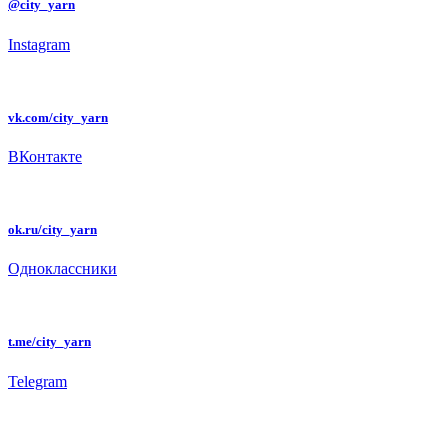
@city_yarn
Instagram
vk.com/city_yarn
ВКонтакте
ok.ru/city_yarn
Одноклассники
t.me/city_yarn
Telegram