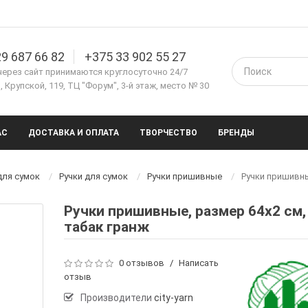
9 687 66 82
+375 33 902 55 27
через сайт принимаются круглосуточно 24/7
 Крупской, 119, ТЦ "Форум", 3-й этаж, место № 30
АС
ДОСТАВКА И ОПЛАТА
ТВОРЧЕСТВО
БРЕНДЫ
для сумок
Ручки для сумок
Ручки пришивные
Ручки пришивны
Ручки пришивные, размер 64х2 см,
табак гранж
0 отзывов
/
Написать
отзыв
Производители
city-yarn