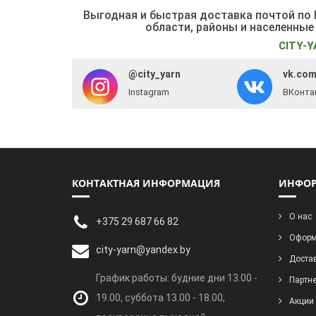
Выгодная и быстрая доставка почтой по Б
области, районы и населенные
CITY-Y
@city_yarn
vk.com
Instagram
ВКонта
КОНТАКТНАЯ ИНФОРМАЦИЯ
ИНФО
О нас
+375 29 687 66 82
Оформ
city-yarn@yandex.by
Достав
График работы: будние дни 13.00 -
Партн
19.00, суббота 13.00 - 18.00,
Акции