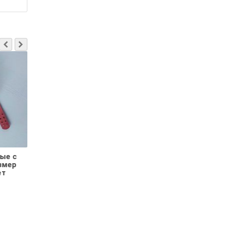
ные
Ручки пришивные с
Ручки пришивны
2 см,
подложкой, размер
подложкой, раз
й
64х2 см, цвет
64х2 см, цве
горчица ital
фуксия
22.00р.
20.00р.