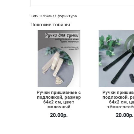
Теги:
Кожаная фурнитура
Похожие товары
вные с
Ручки пришивные с
Ручки пришив
размер
подложкой, размер
подложкой, р
цвет
64х2 см, цвет
64х2 см, ц
ый
тёмно-зелёный
тёмно-беж
ital
.
20.00р.
22.00р.