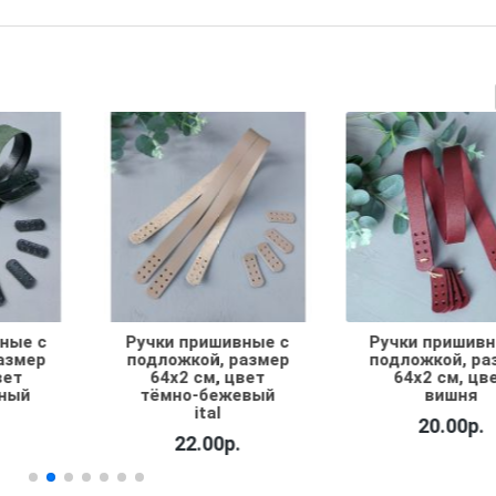
ные с
Ручки пришивные с
Ручки пришив
азмер
подложкой, размер
1о, размер 60х
вет
64х2 см, цвет
цвет белы
евый
вишня
18.00р.
20.00р.