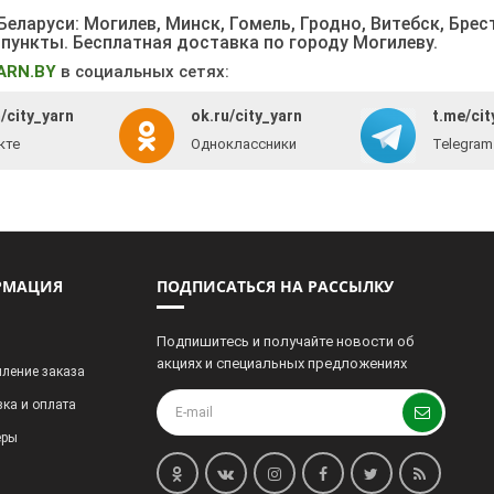
еларуси: Могилев, Минск, Гомель, Гродно, Витебск, Брес
 пункты
. Бесплатная доставка по городу Могилеву.
ARN.BY
в социальных сетях:
/city_yarn
ok.ru/city_yarn
t.me/cit
кте
Одноклассники
Telegram
РМАЦИЯ
ПОДПИСАТЬСЯ НА РАССЫЛКУ
Подпишитесь и получайте новости об
акциях и специальных предложениях
ление заказа
ка и оплата
еры